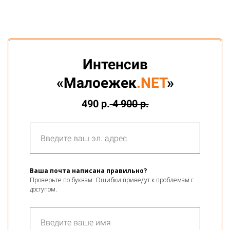
Интенсив
«Малоежек
.NET
»
490
р.
4 900
р.
Ваша почта написана правильно?
Проверьте по буквам. Ошибки приведут к проблемам с
доступом.